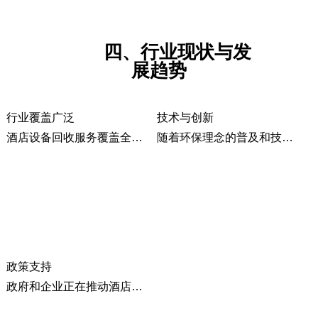
四、行业现状与发
展趋势
行业覆盖广泛
技术与创新
酒店设备回收服务覆盖全国多个城市和地区，包括北京、上海、广州、深圳等大中型城市。
随着环保理念的普及和技术的进步，越来越多的酒店开始采用循环利用模式。例如，洲际酒店集团通过咖啡胶囊回收计划实现了38%的平均回收率。
政策支持
政府和企业正在推动酒店行业实施更严格的环保政策，如减少一次性用品的使用，并鼓励废物分类和再利用。