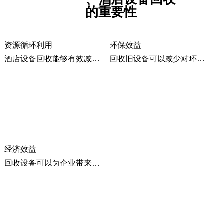
的重要性
资源循环利用
环保效益
酒店设备回收能够有效减少资源浪费，提高资源利用率。例如，深圳市大众再生资源回收有限公司强调，通过整合资源和循环利用，可以实现可持续发展。
回收旧设备可以减少对环境的污染。例如，酒店通过垃圾分类和回收，如将客房的废旧毛毯染色后用于公共区域抹布，或把报废床单改造成内枕袋等，既节约了成本又减少了垃圾的产生。
经济效益
回收设备可以为企业带来经济收益。例如，北京鸿發物资商贸公司和杰辉物资回收公司提供高价上门回收服务，包括空调、冰箱、厨具等设备，为酒店节省了大量资金。